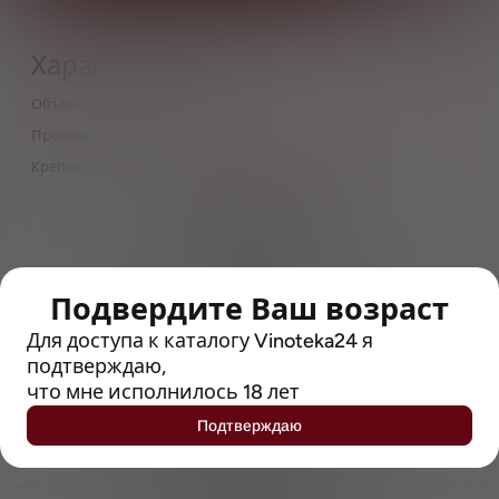
Характеристики
Объём
0,5
Производитель
Zotler
Крепость
4.9
> 212790 позиций
Широкий каталог напитков
с полным описанием
Подвердите Ваш возраст
Достоверные отзывы
Рейтинг с Vivino, чтобы
Для доступа к каталогу Vinoteka24 я
упростить выбор
подтверждаю,
что мне исполнилось 18 лет
Рекомендации винных экспертов
Подтверждаю
Возможность получить
профессиональную консультацию