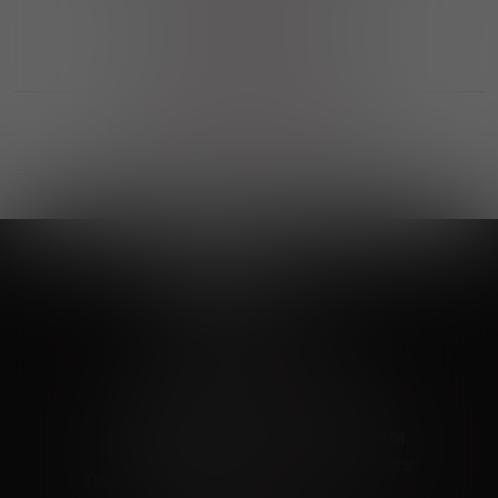
Выгодные покупки
Возможность выбора
лучшей цены и локации
Развитая партнерская сеть
Выбирайте, что нравится и получайте
заказ в удобном месте в вашем городе
Vinoteka24
Marketplace
+7 926 549 66 96
c 10:00 до 19:00
zakaz@vinoteka24.ru
О компании
Клиентам
О проекте
Вопросы и ответы
Пользовательское соглашение