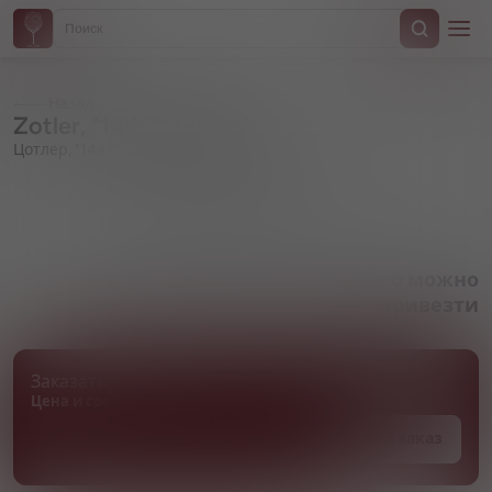
Назад
Zotler, "1447" Kellerbier
Цотлер, "1447" Келлербир
Артикул 000689
Товара нет в наличии, но его можно
привезти
Заказать товар
Цена и сроки поставки уточняются
Под заказ