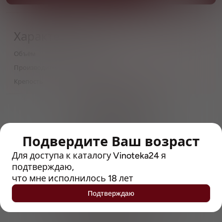
Характеристики
Объём
0,5
Производитель
Zagovor
Крепость
8
> 212790 позиций
Широкий каталог напитков
с полным описанием
Подвердите Ваш возраст
Достоверные отзывы
Для доступа к каталогу Vinoteka24 я
Рейтинг с Vivino, чтобы
упростить выбор
подтверждаю,
что мне исполнилось 18 лет
Рекомендации винных экспертов
Подтверждаю
Возможность получить
профессиональную консультацию