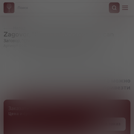
Назад
Zagovor, "Stamp of Approval", in can
Заговор, "Стамп оф Эппрувал", в жестяной банке
Артикул 001038
Товара нет в наличии, но его можно
привезти
Заказать товар
Цена и сроки поставки уточняются
Под заказ