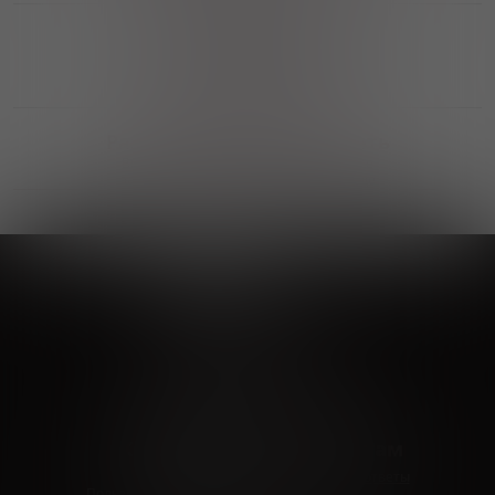
Выгодные покупки
Возможность выбора
лучшей цены и локации
Развитая партнерская сеть
Выбирайте, что нравится и получайте
заказ в удобном месте в вашем городе
Vinoteka24
Marketplace
+7 926 549 66 96
c 10:00 до 19:00
zakaz@vinoteka24.ru
О компании
Клиентам
О проекте
Вопросы и ответы
Пользовательское соглашение