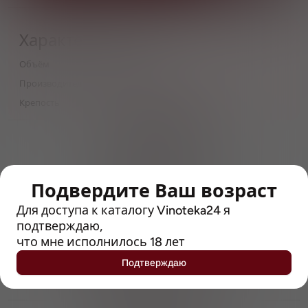
Характеристики
Объём
0,5
Производитель
MainStream Brewery
Крепость
6.5
> 212790 позиций
Широкий каталог напитков
с полным описанием
Подвердите Ваш возраст
Достоверные отзывы
Рейтинг с Vivino, чтобы
Для доступа к каталогу Vinoteka24 я
упростить выбор
подтверждаю,
что мне исполнилось 18 лет
Рекомендации винных экспертов
Подтверждаю
Возможность получить
профессиональную консультацию