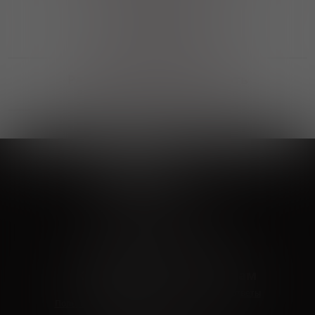
Выгодные покупки
Возможность выбора
лучшей цены и локации
Развитая партнерская сеть
Выбирайте, что нравится и получайте
заказ в удобном месте в вашем городе
Vinoteka24
Marketplace
+7 926 549 66 96
c 10:00 до 19:00
zakaz@vinoteka24.ru
О компании
Клиентам
О проекте
Вопросы и ответы
Пользовательское соглашение