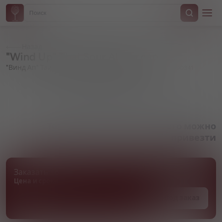
Назад
"Wind Up" Thai Sour Ale, in can
"Винд Ап" Тай Саур Эль, в жестяной банке
Артикул 000341
Товара нет в наличии, но его можно
привезти
Заказать товар
Цена и сроки поставки уточняются
Под заказ