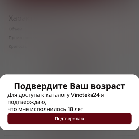
Характеристики
Объём
0,5
Производитель
MainStream Brewery
Крепость
4.6
> 212790 позиций
Широкий каталог напитков
с полным описанием
Подвердите Ваш возраст
Достоверные отзывы
Рейтинг с Vivino, чтобы
Для доступа к каталогу Vinoteka24 я
упростить выбор
подтверждаю,
что мне исполнилось 18 лет
Рекомендации винных экспертов
Подтверждаю
Возможность получить
профессиональную консультацию