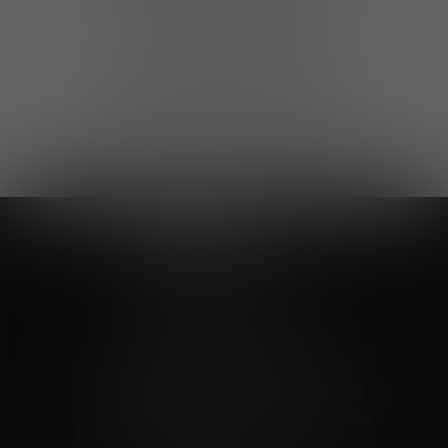
Выгодные покупки
Возможность выбора
лучшей цены и локации
Развитая партнерская сеть
Выбирайте, что нравится и получайте
заказ в удобном месте в вашем городе
Vinoteka24
Marketplace
+7 926 549 66 96
c 10:00 до 19:00
zakaz@vinoteka24.ru
О компании
Клиентам
О проекте
Вопросы и ответы
Пользовательское соглашение