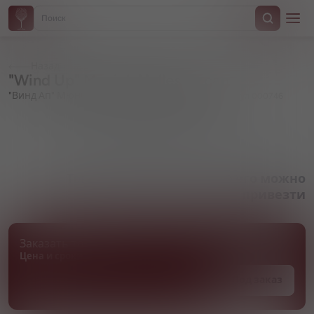
Назад
"Wind Up" Munich Helles, in can
"Винд Ап" Мюних Хеллес, в жестяной банке
Артикул 000746
Товара нет в наличии, но его можно
привезти
Заказать товар
Цена и сроки поставки уточняются
Под заказ