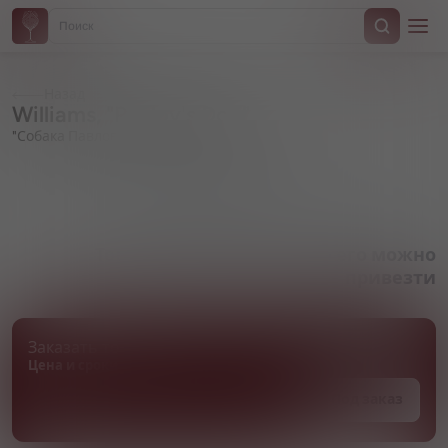
Назад
Williams, "Pavlov's Dog"
"Собака Павлова"
Артикул 000410
Товара нет в наличии, но его можно
привезти
Заказать товар
Цена и сроки поставки уточняются
Под заказ