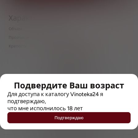
Характеристики
Объём
0,5
Производитель
Williams Brothers
Крепость
4.3
> 212790 позиций
Широкий каталог напитков
с полным описанием
Подвердите Ваш возраст
Достоверные отзывы
Рейтинг с Vivino, чтобы
Для доступа к каталогу Vinoteka24 я
упростить выбор
подтверждаю,
что мне исполнилось 18 лет
Рекомендации винных экспертов
Подтверждаю
Возможность получить
профессиональную консультацию