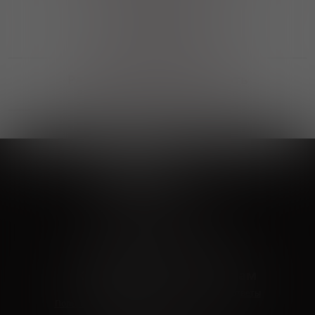
Выгодные покупки
Возможность выбора
лучшей цены и локации
Развитая партнерская сеть
Выбирайте, что нравится и получайте
заказ в удобном месте в вашем городе
Vinoteka24
Marketplace
+7 926 549 66 96
c 10:00 до 19:00
zakaz@vinoteka24.ru
О компании
Клиентам
О проекте
Вопросы и ответы
Пользовательское соглашение