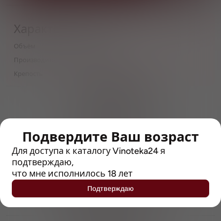
Характеристики
Объём
0,5
Производитель
Williams Brothers
Крепость
3.9
> 212790 позиций
Широкий каталог напитков
с полным описанием
Подвердите Ваш возраст
Достоверные отзывы
Рейтинг с Vivino, чтобы
Для доступа к каталогу Vinoteka24 я
упростить выбор
подтверждаю,
что мне исполнилось 18 лет
Рекомендации винных экспертов
Подтверждаю
Возможность получить
профессиональную консультацию