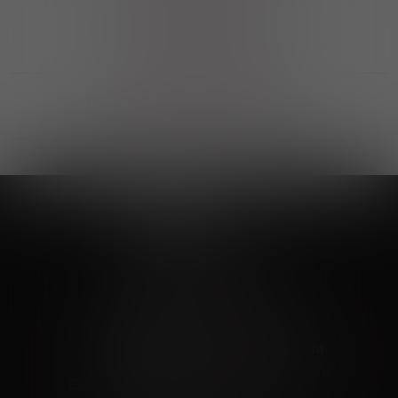
Выгодные покупки
Возможность выбора
лучшей цены и локации
Развитая партнерская сеть
Выбирайте, что нравится и получайте
заказ в удобном месте в вашем городе
Vinoteka24
Marketplace
+7 926 549 66 96
c 10:00 до 19:00
zakaz@vinoteka24.ru
О компании
Клиентам
О проекте
Вопросы и ответы
Пользовательское соглашение