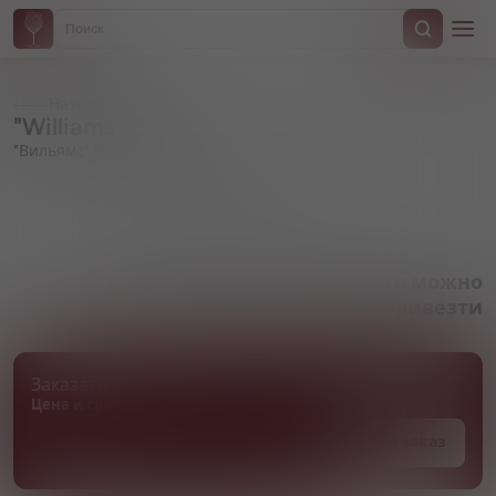
Назад
"Williams" Gold
"Вильямс" Голд
Артикул 000268
Товара нет в наличии, но его можно
привезти
Заказать товар
Цена и сроки поставки уточняются
Под заказ