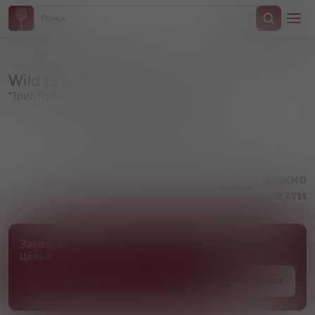
Назад
Wild Lab, "Thrill Pulse", in can
"Трил Пульс", в жестяной банке
Артикул 000427
Товара нет в наличии, но его можно
привезти
Заказать товар
Цена и сроки поставки уточняются
Под заказ