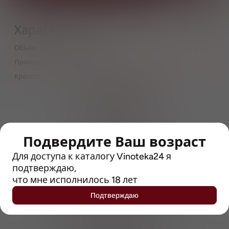
Характеристики
Объём
0,5
Производитель
Wild Lab
Крепость
8
> 212790 позиций
Широкий каталог напитков
с полным описанием
Подвердите Ваш возраст
Достоверные отзывы
Рейтинг с Vivino, чтобы
Для доступа к каталогу Vinoteka24 я
упростить выбор
подтверждаю,
что мне исполнилось 18 лет
Рекомендации винных экспертов
Подтверждаю
Возможность получить
профессиональную консультацию