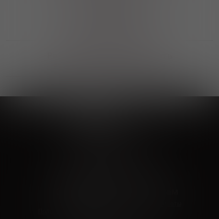
Выгодные покупки
Возможность выбора
лучшей цены и локации
Развитая партнерская сеть
Выбирайте, что нравится и получайте
заказ в удобном месте в вашем городе
Vinoteka24
Marketplace
+7 926 549 66 96
c 10:00 до 19:00
zakaz@vinoteka24.ru
О компании
Клиентам
О проекте
Вопросы и ответы
Пользовательское соглашение