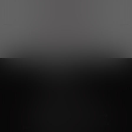
Выгодные покупки
Возможность выбора
лучшей цены и локации
Развитая партнерская сеть
Выбирайте, что нравится и получайте
заказ в удобном месте в вашем городе
Vinoteka24
Marketplace
+7 926 549 66 96
c 10:00 до 19:00
zakaz@vinoteka24.ru
О компании
Клиентам
О проекте
Вопросы и ответы
Пользовательское соглашение