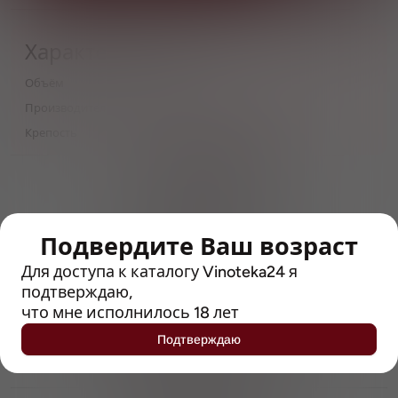
Характеристики
Объём
0,5
Производитель
Privatbrauerei M.C. Wieninger
Крепость
5.3
> 212790 позиций
Широкий каталог напитков
с полным описанием
Подвердите Ваш возраст
Достоверные отзывы
Рейтинг с Vivino, чтобы
Для доступа к каталогу Vinoteka24 я
упростить выбор
подтверждаю,
что мне исполнилось 18 лет
Рекомендации винных экспертов
Подтверждаю
Возможность получить
профессиональную консультацию