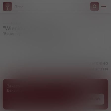
Назад
"Wieninger" Weissbier Hell
"Винингер" Вайссбир Хель
Артикул 000828
Товара нет в наличии, но его можно
привезти
Заказать товар
Цена и сроки поставки уточняются
Под заказ