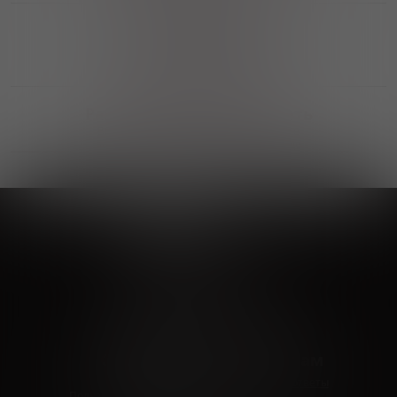
Выгодные покупки
Возможность выбора
лучшей цены и локации
Развитая партнерская сеть
Выбирайте, что нравится и получайте
заказ в удобном месте в вашем городе
Vinoteka24
Marketplace
+7 926 549 66 96
c 10:00 до 19:00
zakaz@vinoteka24.ru
О компании
Клиентам
О проекте
Вопросы и ответы
Пользовательское соглашение