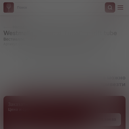
Назад
Westmalle, "Trappist Tripel", in gift tube
Вестмалле, "Траппист Трипель", в подарочной тубе
Артикул 000586
Товара нет в наличии, но его можно
привезти
Заказать товар
Цена и сроки поставки уточняются
Под заказ