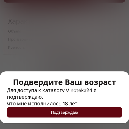
Характеристики
Объём
0,75
Производитель
Westmalle
Крепость
9.5
> 212790 позиций
Широкий каталог напитков
с полным описанием
Подвердите Ваш возраст
Достоверные отзывы
Для доступа к каталогу Vinoteka24 я
Рейтинг с Vivino, чтобы
упростить выбор
подтверждаю,
что мне исполнилось 18 лет
Рекомендации винных экспертов
Подтверждаю
Возможность получить
профессиональную консультацию