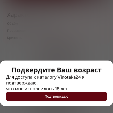
Характеристики
Объём
0,33
Производитель
Westmalle
Крепость
7
> 212790 позиций
Широкий каталог напитков
с полным описанием
Подвердите Ваш возраст
Достоверные отзывы
Рейтинг с Vivino, чтобы
Для доступа к каталогу Vinoteka24 я
упростить выбор
подтверждаю,
что мне исполнилось 18 лет
Рекомендации винных экспертов
Подтверждаю
Возможность получить
профессиональную консультацию