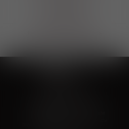
Выгодные покупки
Возможность выбора
лучшей цены и локации
Развитая партнерская сеть
Выбирайте, что нравится и получайте
заказ в удобном месте в вашем городе
Vinoteka24
Marketplace
+7 926 549 66 96
c 10:00 до 19:00
zakaz@vinoteka24.ru
О компании
Клиентам
О проекте
Вопросы и ответы
Пользовательское соглашение