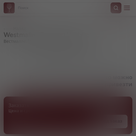
Назад
Westmalle, "Trappist" Dubbel
Вестмалле, "Траппист" Дюбель
Артикул 000289
Товара нет в наличии, но его можно
привезти
Заказать товар
Цена и сроки поставки уточняются
Под заказ