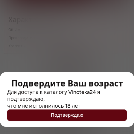
Характеристики
Объём
0.5 л
Производитель
Weihenstephan
Крепость
5.1
> 212790 позиций
Широкий каталог напитков
с полным описанием
Подвердите Ваш возраст
Достоверные отзывы
Рейтинг с Vivino, чтобы
Для доступа к каталогу Vinoteka24 я
упростить выбор
подтверждаю,
что мне исполнилось 18 лет
Рекомендации винных экспертов
Подтверждаю
Возможность получить
профессиональную консультацию