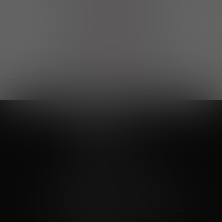
Выгодные покупки
Возможность выбора
лучшей цены и локации
Развитая партнерская сеть
Выбирайте, что нравится и получайте
заказ в удобном месте в вашем городе
Vinoteka24
Marketplace
+7 926 549 66 96
c 10:00 до 19:00
zakaz@vinoteka24.ru
О компании
Клиентам
О проекте
Вопросы и ответы
Пользовательское соглашение