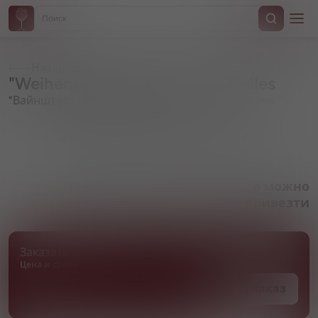
Назад
"Weihenstephaner" Original Helles
"Вайнштефан" Оригинал Хелль
Артикул 000408
Товара нет в наличии, но его можно
привезти
Заказать товар
Цена и сроки поставки уточняются
Под заказ