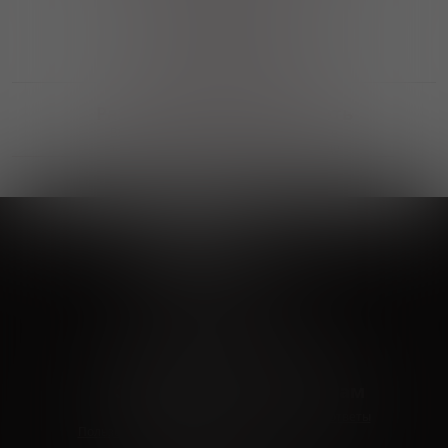
Выгодные покупки
Возможность выбора
лучшей цены и локации
Развитая партнерская сеть
Выбирайте, что нравится и получайте
заказ в удобном месте в вашем городе
Vinoteka24
Marketplace
+7 926 549 66 96
c 10:00 до 19:00
zakaz@vinoteka24.ru
О компании
Клиентам
О проекте
Вопросы и ответы
Пользовательское соглашение