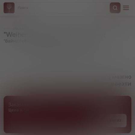
Назад
"Weihenstephaner" 1516 Kellerbier
"Вайнштефанер" 1516 Келлербир
Артикул 000256
Товара нет в наличии, но его можно
привезти
Заказать товар
Цена и сроки поставки уточняются
Под заказ