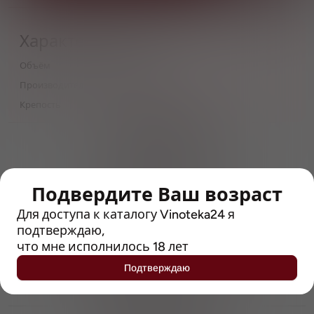
Характеристики
Объём
0,5
Производитель
Weihenstephan
Крепость
5.6
> 212790 позиций
Широкий каталог напитков
с полным описанием
Подвердите Ваш возраст
Достоверные отзывы
Рейтинг с Vivino, чтобы
Для доступа к каталогу Vinoteka24 я
упростить выбор
подтверждаю,
что мне исполнилось 18 лет
Рекомендации винных экспертов
Подтверждаю
Возможность получить
профессиональную консультацию