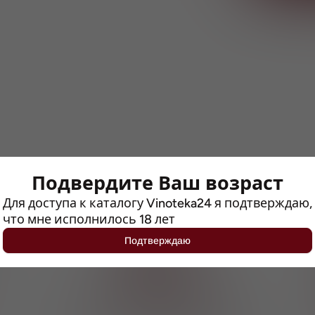
Подвердите Ваш возраст
Для доступа к каталогу Vinoteka24 я подтверждаю,
что мне исполнилось 18 лет
65
Подтверждаю
точек выдачи