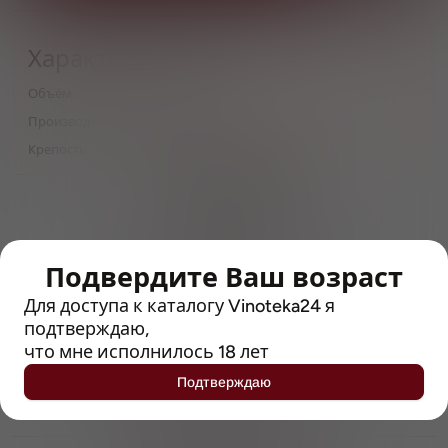
Характеристики
Объём
0,44
Производитель
Vocation Brewery
Крепость
4.5
> 212790 позиций
Широкий каталог напитков
с полным описанием
Подвердите Ваш возраст
Достоверные отзывы
Рейтинг с Vivino, чтобы
Для доступа к каталогу Vinoteka24 я
упростить выбор
подтверждаю,
что мне исполнилось 18 лет
Рекомендации винных экспертов
Подтверждаю
Возможность получить
профессиональную консультацию