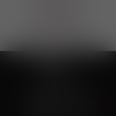
Выгодные покупки
Возможность выбора
лучшей цены и локации
Развитая партнерская сеть
Выбирайте, что нравится и получайте
заказ в удобном месте в вашем городе
Vinoteka24
Marketplace
+7 926 549 66 96
c 10:00 до 19:00
zakaz@vinoteka24.ru
О компании
Клиентам
О проекте
Вопросы и ответы
Пользовательское соглашение