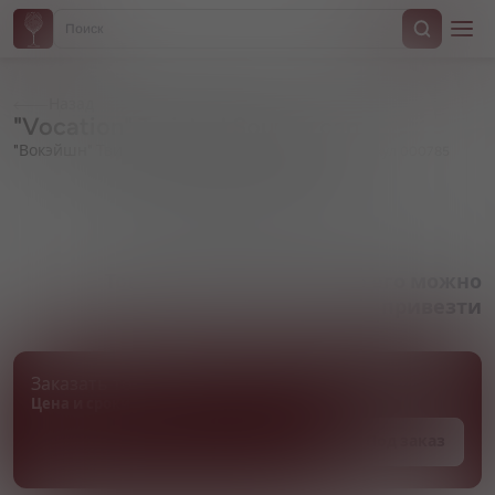
Назад
"Vocation" Twisted Sour, in can
"Вокэйшн" Твистед Сауэр, в жестяной банке
Артикул 000785
Товара нет в наличии, но его можно
привезти
Заказать товар
Цена и сроки поставки уточняются
Под заказ