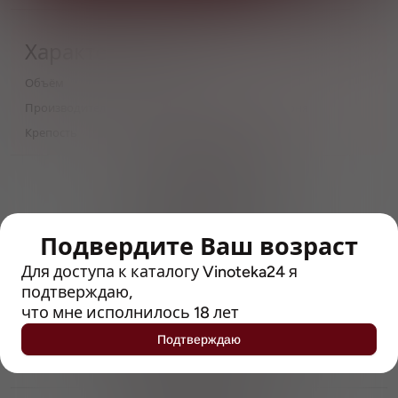
Характеристики
Объём
0,45
Производитель
Василеостровская Пивоварня
Крепость
5.8
> 212790 позиций
Широкий каталог напитков
с полным описанием
Подвердите Ваш возраст
Достоверные отзывы
Рейтинг с Vivino, чтобы
Для доступа к каталогу Vinoteka24 я
упростить выбор
подтверждаю,
что мне исполнилось 18 лет
Рекомендации винных экспертов
Подтверждаю
Возможность получить
профессиональную консультацию