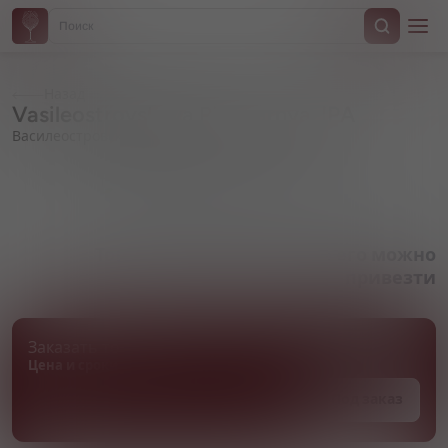
Назад
Vasileostrovskaya Pivovarnya, IPA
Василеостровская варня, ИПА
Артикул 000931
Товара нет в наличии, но его можно
привезти
Заказать товар
Цена и сроки поставки уточняются
Под заказ