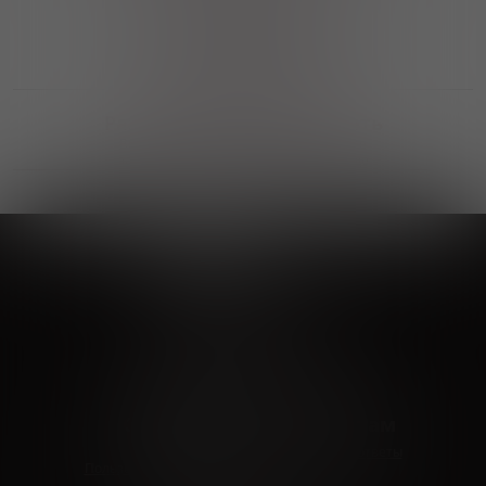
Выгодные покупки
Возможность выбора
лучшей цены и локации
Развитая партнерская сеть
Выбирайте, что нравится и получайте
заказ в удобном месте в вашем городе
Vinoteka24
Marketplace
+7 926 549 66 96
c 10:00 до 19:00
zakaz@vinoteka24.ru
О компании
Клиентам
О проекте
Вопросы и ответы
Пользовательское соглашение