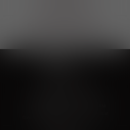
Возможность выбора
лучшей цены и локации
Развитая партнерская сеть
Выбирайте, что нравится и получайте
заказ в удобном месте в вашем городе
Vinoteka24
Marketplace
+7 926 549 66 96
c 10:00 до 19:00
zakaz@vinoteka24.ru
О компании
Клиентам
О проекте
Вопросы и ответы
Пользовательское соглашение