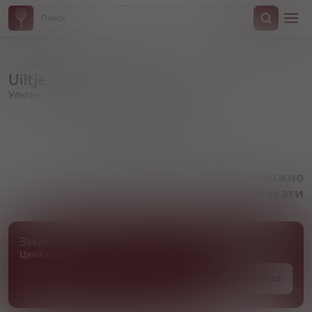
Назад
Uiltje, "SuperB-Owl", in can
Ультье, "СуперБ-Оул", в жестяной банке
Артикул 000003
Товара нет в наличии, но его можно
привезти
Заказать товар
Цена и сроки поставки уточняются
Под заказ