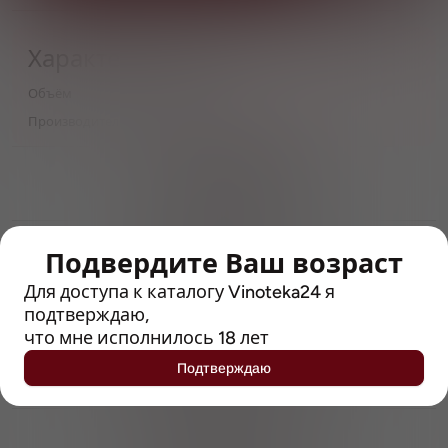
Характеристики
Объём
0,33
Производитель
Uiltje
> 212790 позиций
Широкий каталог напитков
с полным описанием
Достоверные отзывы
Подвердите Ваш возраст
Рейтинг с Vivino, чтобы
упростить выбор
Для доступа к каталогу Vinoteka24 я
подтверждаю,
что мне исполнилось 18 лет
Рекомендации винных экспертов
Возможность получить
Подтверждаю
профессиональную консультацию
Выгодные покупки