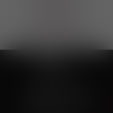
Выгодные покупки
Возможность выбора
лучшей цены и локации
Развитая партнерская сеть
Выбирайте, что нравится и получайте
заказ в удобном месте в вашем городе
Vinoteka24
Marketplace
+7 926 549 66 96
c 10:00 до 19:00
zakaz@vinoteka24.ru
О компании
Клиентам
О проекте
Вопросы и ответы
Пользовательское соглашение