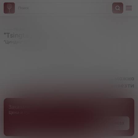
Назад
"Tsingtao" Stout
"Циндао" Стаут
Артикул 000162
Товара нет в наличии, но его можно
привезти
Заказать товар
Цена и сроки поставки уточняются
Под заказ