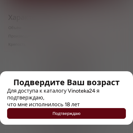
Характеристики
Объём
0,33
Производитель
Tsingtao
Крепость
7.5
> 212790 позиций
Широкий каталог напитков
с полным описанием
Подвердите Ваш возраст
Достоверные отзывы
Рейтинг с Vivino, чтобы
Для доступа к каталогу Vinoteka24 я
упростить выбор
подтверждаю,
что мне исполнилось 18 лет
Рекомендации винных экспертов
Подтверждаю
Возможность получить
профессиональную консультацию