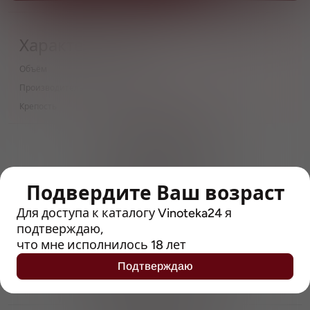
Характеристики
Объём
0.5 л
Производитель
Tsingtao
Крепость
4.7
> 212790 позиций
Широкий каталог напитков
с полным описанием
Подвердите Ваш возраст
Достоверные отзывы
Рейтинг с Vivino, чтобы
Для доступа к каталогу Vinoteka24 я
упростить выбор
подтверждаю,
что мне исполнилось 18 лет
Рекомендации винных экспертов
Подтверждаю
Возможность получить
профессиональную консультацию