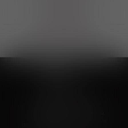
Выгодные покупки
Возможность выбора
лучшей цены и локации
Развитая партнерская сеть
Выбирайте, что нравится и получайте
заказ в удобном месте в вашем городе
Vinoteka24
Marketplace
+7 926 549 66 96
c 10:00 до 19:00
zakaz@vinoteka24.ru
О компании
Клиентам
О проекте
Вопросы и ответы
Пользовательское соглашение