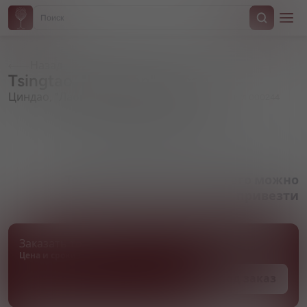
Назад
Tsingtao, "Laoshan", in can
Циндао, "Лаошань", в жестяной банке
Артикул 000244
Товара нет в наличии, но его можно
привезти
Заказать товар
Цена и сроки поставки уточняются
Под заказ