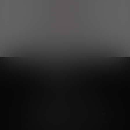
Выгодные покупки
Возможность выбора
лучшей цены и локации
Развитая партнерская сеть
Выбирайте, что нравится и получайте
заказ в удобном месте в вашем городе
Vinoteka24
Marketplace
+7 926 549 66 96
c 10:00 до 19:00
zakaz@vinoteka24.ru
О компании
Клиентам
О проекте
Вопросы и ответы
Пользовательское соглашение