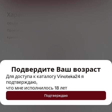
Характеристики
Объём
0,33
Производитель
John Martin
Крепость
4
> 212790 позиций
Широкий каталог напитков
с полным описанием
Подвердите Ваш возраст
Достоверные отзывы
Рейтинг с Vivino, чтобы
Для доступа к каталогу Vinoteka24 я
упростить выбор
подтверждаю,
что мне исполнилось 18 лет
Рекомендации винных экспертов
Подтверждаю
Возможность получить
профессиональную консультацию