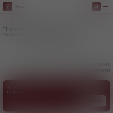
Назад
"Timmermans" Peche Lambicus
"Тиммерманс" Персиковый Ламбик
Артикул 000659
Товара нет в наличии, но его можно
привезти
Заказать товар
Цена и сроки поставки уточняются
Под заказ