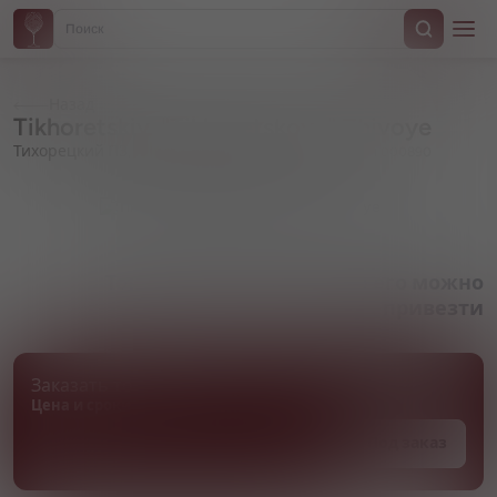
Назад
Tikhoretskiy, "Tikhoretskoye" Zhivoye
Тихорецкий ПЗ, "Тихорецкое" Живое
Артикул 000890
Товара нет в наличии, но его можно
привезти
Заказать товар
Цена и сроки поставки уточняются
Под заказ