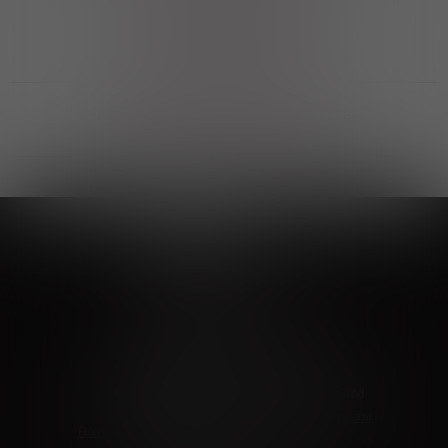
Выгодные покупки
Возможность выбора
лучшей цены и локации
Развитая партнерская сеть
Выбирайте, что нравится и получайте
заказ в удобном месте в вашем городе
Vinoteka24
Marketplace
+7 926 549 66 96
c 10:00 до 19:00
zakaz@vinoteka24.ru
О компании
Клиентам
О проекте
Вопросы и ответы
Пользовательское соглашение