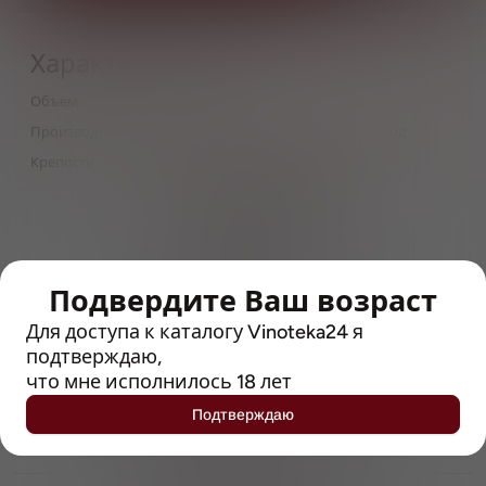
Характеристики
Объём
0,45
Производитель
Тихорецкий Пивоваренный Завод
Крепость
4.7
> 212790 позиций
Широкий каталог напитков
с полным описанием
Подвердите Ваш возраст
Достоверные отзывы
Рейтинг с Vivino, чтобы
Для доступа к каталогу Vinoteka24 я
упростить выбор
подтверждаю,
что мне исполнилось 18 лет
Рекомендации винных экспертов
Подтверждаю
Возможность получить
профессиональную консультацию