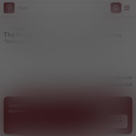
Назад
The Musketeers, "Troubadour" Obscura
"Трубадур" Обскура
Артикул 000908
Товара нет в наличии, но его можно
привезти
Заказать товар
Цена и сроки поставки уточняются
Под заказ