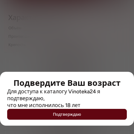
Характеристики
Объём
0,33
Производитель
The Musketeers
Крепость
8.2
> 212790 позиций
Широкий каталог напитков
с полным описанием
Подвердите Ваш возраст
Достоверные отзывы
Рейтинг с Vivino, чтобы
Для доступа к каталогу Vinoteka24 я
упростить выбор
подтверждаю,
что мне исполнилось 18 лет
Рекомендации винных экспертов
Подтверждаю
Возможность получить
профессиональную консультацию