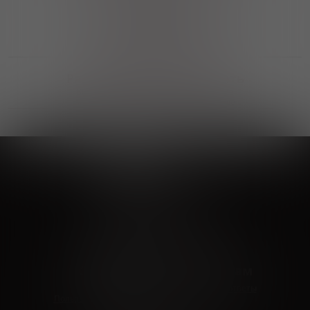
Выгодные покупки
Возможность выбора
лучшей цены и локации
Развитая партнерская сеть
Выбирайте, что нравится и получайте
заказ в удобном месте в вашем городе
Vinoteka24
Marketplace
+7 926 549 66 96
c 10:00 до 19:00
zakaz@vinoteka24.ru
О компании
Клиентам
О проекте
Вопросы и ответы
Пользовательское соглашение