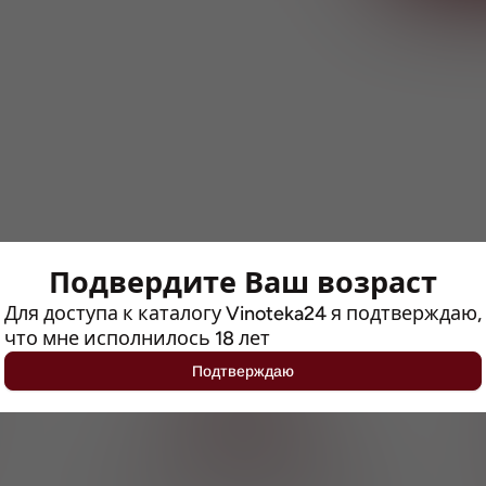
Подвердите Ваш возраст
Для доступа к каталогу Vinoteka24 я подтверждаю,
что мне исполнилось 18 лет
65
Подтверждаю
точек выдачи