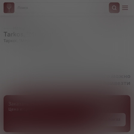
Назад
Tarkos, "Medoed"
Таркос, "Медоед"
Артикул 000500
Товара нет в наличии, но его можно
привезти
Заказать товар
Цена и сроки поставки уточняются
Под заказ