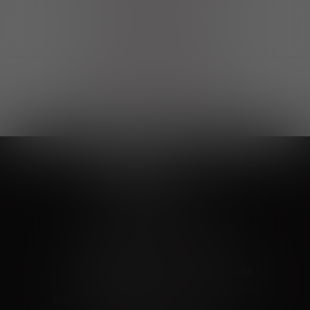
Выгодные покупки
Возможность выбора
лучшей цены и локации
Развитая партнерская сеть
Выбирайте, что нравится и получайте
заказ в удобном месте в вашем городе
Vinoteka24
Marketplace
+7 926 549 66 96
c 10:00 до 19:00
zakaz@vinoteka24.ru
О компании
Клиентам
О проекте
Вопросы и ответы
Пользовательское соглашение