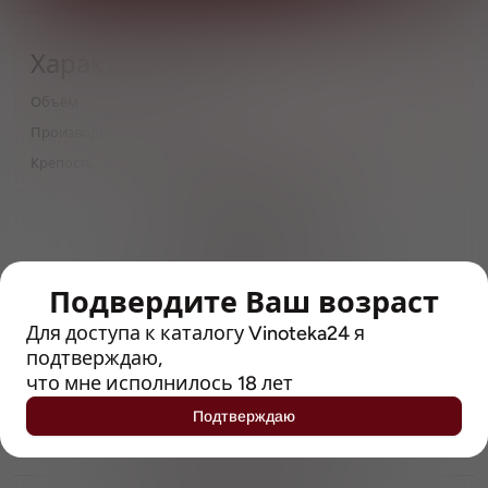
Характеристики
Объём
0,45
Производитель
Таркос
Крепость
4.5
> 212790 позиций
Широкий каталог напитков
с полным описанием
Подвердите Ваш возраст
Достоверные отзывы
Рейтинг с Vivino, чтобы
Для доступа к каталогу Vinoteka24 я
упростить выбор
подтверждаю,
что мне исполнилось 18 лет
Рекомендации винных экспертов
Подтверждаю
Возможность получить
профессиональную консультацию