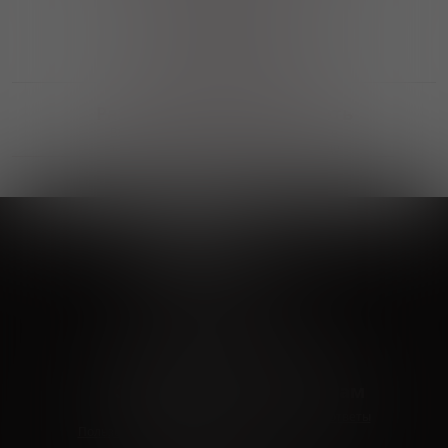
Выгодные покупки
Возможность выбора
лучшей цены и локации
Развитая партнерская сеть
Выбирайте, что нравится и получайте
заказ в удобном месте в вашем городе
Vinoteka24
Marketplace
+7 926 549 66 96
c 10:00 до 19:00
zakaz@vinoteka24.ru
О компании
Клиентам
О проекте
Вопросы и ответы
Пользовательское соглашение