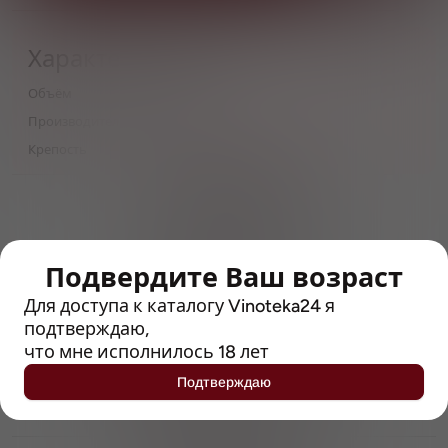
Характеристики
Объём
0,45
Производитель
Таркос
Крепость
7.5
> 212790 позиций
Широкий каталог напитков
с полным описанием
Подвердите Ваш возраст
Достоверные отзывы
Рейтинг с Vivino, чтобы
Для доступа к каталогу Vinoteka24 я
упростить выбор
подтверждаю,
что мне исполнилось 18 лет
Рекомендации винных экспертов
Подтверждаю
Возможность получить
профессиональную консультацию