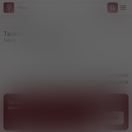
Назад
Tarkos, "Bravnyy Voin"
Таркос, "Бравный Воин"
Артикул 000230
Товара нет в наличии, но его можно
привезти
Заказать товар
Цена и сроки поставки уточняются
Под заказ