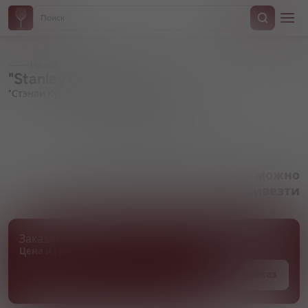
Назад
"Stanley Cooper", in can
"Стэнли Купер", в жестяной банке
Артикул 000149
Товара нет в наличии, но его можно
привезти
Заказать товар
Цена и сроки поставки уточняются
Под заказ