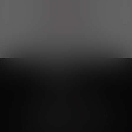
Выгодные покупки
Возможность выбора
лучшей цены и локации
Развитая партнерская сеть
Выбирайте, что нравится и получайте
заказ в удобном месте в вашем городе
Vinoteka24
Marketplace
+7 926 549 66 96
c 10:00 до 19:00
zakaz@vinoteka24.ru
О компании
Клиентам
О проекте
Вопросы и ответы
Пользовательское соглашение