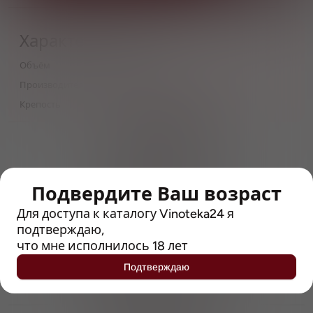
Характеристики
Объём
0,5
Производитель
German Beverage Group
Крепость
5.2
> 212790 позиций
Широкий каталог напитков
с полным описанием
Подвердите Ваш возраст
Достоверные отзывы
Рейтинг с Vivino, чтобы
Для доступа к каталогу Vinoteka24 я
упростить выбор
подтверждаю,
что мне исполнилось 18 лет
Рекомендации винных экспертов
Подтверждаю
Возможность получить
профессиональную консультацию