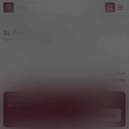
Назад
St. Peter's, Honey Porter
Сейнт Питерс, Хани Портер
Артикул 000724
Товара нет в наличии, но его можно
привезти
Заказать товар
Цена и сроки поставки уточняются
Под заказ