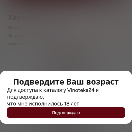
Характеристики
Объём
0,5
Производитель
St. Peter's
Крепость
4.5
> 212790 позиций
Широкий каталог напитков
с полным описанием
Подвердите Ваш возраст
Достоверные отзывы
Рейтинг с Vivino, чтобы
Для доступа к каталогу Vinoteka24 я
упростить выбор
подтверждаю,
что мне исполнилось 18 лет
Рекомендации винных экспертов
Подтверждаю
Возможность получить
профессиональную консультацию