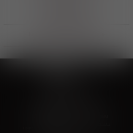
Выгодные покупки
Возможность выбора
лучшей цены и локации
Развитая партнерская сеть
Выбирайте, что нравится и получайте
заказ в удобном месте в вашем городе
Vinoteka24
Marketplace
+7 926 549 66 96
c 10:00 до 19:00
zakaz@vinoteka24.ru
О компании
Клиентам
О проекте
Вопросы и ответы
Пользовательское соглашение