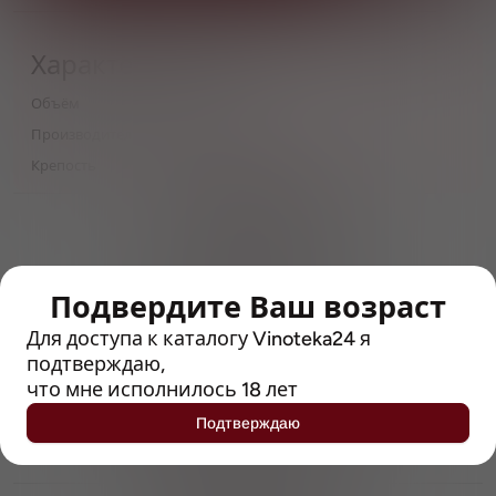
Характеристики
Объём
0,33
Производитель
St. Bernardus
Крепость
6.7
> 212790 позиций
Широкий каталог напитков
с полным описанием
Подвердите Ваш возраст
Достоверные отзывы
Рейтинг с Vivino, чтобы
Для доступа к каталогу Vinoteka24 я
упростить выбор
подтверждаю,
что мне исполнилось 18 лет
Рекомендации винных экспертов
Подтверждаю
Возможность получить
профессиональную консультацию