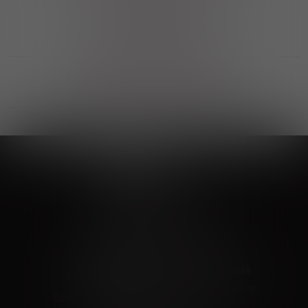
Выгодные покупки
Возможность выбора
лучшей цены и локации
Развитая партнерская сеть
Выбирайте, что нравится и получайте
заказ в удобном месте в вашем городе
Vinoteka24
Marketplace
+7 926 549 66 96
c 10:00 до 19:00
zakaz@vinoteka24.ru
О компании
Клиентам
О проекте
Вопросы и ответы
Пользовательское соглашение