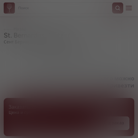
Назад
St. Bernardus, "Pater 6"
Сент Бернардус, "Патер 6"
Артикул 000412
Товара нет в наличии, но его можно
привезти
Заказать товар
Цена и сроки поставки уточняются
Под заказ