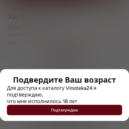
Характеристики
Объём
0,5
Производитель
Eder & Heylands
Крепость
4.8
> 212790 позиций
Широкий каталог напитков
с полным описанием
Подвердите Ваш возраст
Достоверные отзывы
Рейтинг с Vivino, чтобы
Для доступа к каталогу Vinoteka24 я
упростить выбор
подтверждаю,
что мне исполнилось 18 лет
Рекомендации винных экспертов
Подтверждаю
Возможность получить
профессиональную консультацию