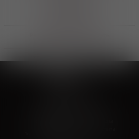
Выгодные покупки
Возможность выбора
лучшей цены и локации
Развитая партнерская сеть
Выбирайте, что нравится и получайте
заказ в удобном месте в вашем городе
Vinoteka24
Marketplace
+7 926 549 66 96
c 10:00 до 19:00
zakaz@vinoteka24.ru
О компании
Клиентам
О проекте
Вопросы и ответы
Пользовательское соглашение