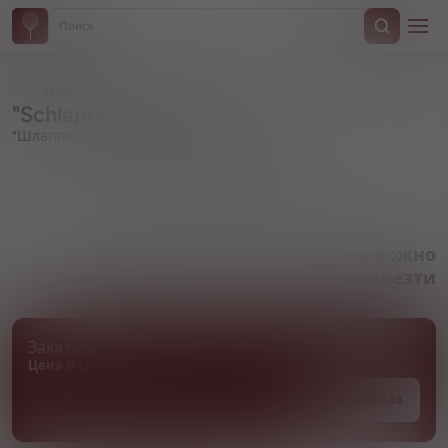
Назад
"Schlappeseppel" Helles
"Шлаппезеппель" Хеллес
Артикул 000651
Товара нет в наличии, но его можно
привезти
Заказать товар
Цена и сроки поставки уточняются
Под заказ