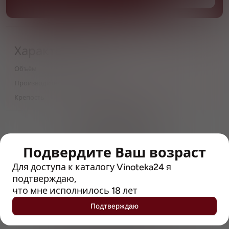
Характеристики
Объём
0,5
Производитель
Salden's
Крепость
7
> 212790 позиций
Широкий каталог напитков
с полным описанием
Подвердите Ваш возраст
Достоверные отзывы
Для доступа к каталогу Vinoteka24 я
Рейтинг с Vivino, чтобы
подтверждаю,
упростить выбор
что мне исполнилось 18 лет
Подтверждаю
Рекомендации винных экспертов
Возможность получить