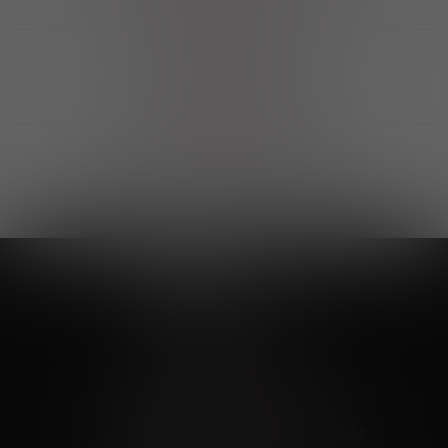
профессиональную консультацию
Выгодные покупки
Возможность выбора
лучшей цены и локации
Развитая партнерская сеть
Выбирайте, что нравится и получайте
заказ в удобном месте в вашем городе
Vinoteka24
Marketplace
+7 926 549 66 96
c 10:00 до 19:00
zakaz@vinoteka24.ru
О компании
Клиентам