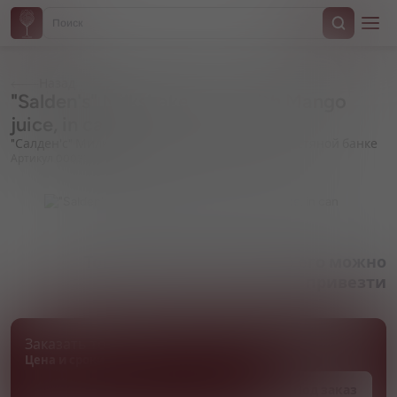
Назад
"Salden's" Milkshake DIPA with Mango
juice, in can
"Салден'с" Милкшейк ДИПА с соком манго, в жестяной банке
Артикул 000391
Товара нет в наличии, но его можно
привезти
Заказать товар
Цена и сроки поставки уточняются
Под заказ