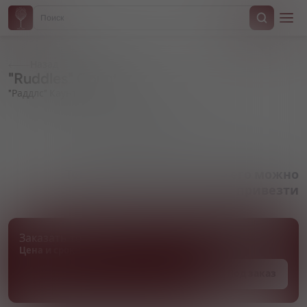
Назад
"Ruddles" County
"Раддлс" Каунти
Артикул 000902
Товара нет в наличии, но его можно
привезти
Заказать товар
Цена и сроки поставки уточняются
Под заказ