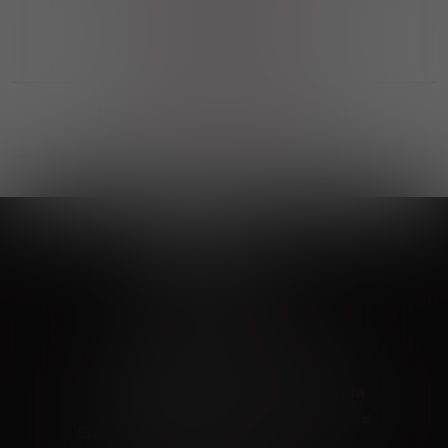
Выгодные покупки
Возможность выбора
лучшей цены и локации
Развитая партнерская сеть
Выбирайте, что нравится и получайте
заказ в удобном месте в вашем городе
Vinoteka24
Marketplace
+7 926 549 66 96
c 10:00 до 19:00
zakaz@vinoteka24.ru
О компании
Клиентам
О проекте
Вопросы и ответы
Пользовательское соглашение