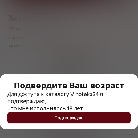
Характеристики
Объём
0,5
Производитель
Greene King
Крепость
4.7
> 212790 позиций
Широкий каталог напитков
с полным описанием
Подвердите Ваш возраст
Достоверные отзывы
Рейтинг с Vivino, чтобы
Для доступа к каталогу Vinoteka24 я
упростить выбор
подтверждаю,
что мне исполнилось 18 лет
Рекомендации винных экспертов
Подтверждаю
Возможность получить
профессиональную консультацию