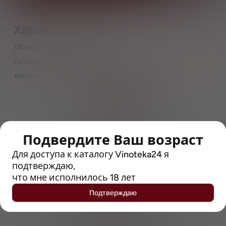
Характеристики
Объём
0,5
Производитель
Beer Counter
Крепость
8
> 212790 позиций
Широкий каталог напитков
с полным описанием
Подвердите Ваш возраст
Достоверные отзывы
Рейтинг с Vivino, чтобы
Для доступа к каталогу Vinoteka24 я
упростить выбор
подтверждаю,
что мне исполнилось 18 лет
Рекомендации винных экспертов
Подтверждаю
Возможность получить
профессиональную консультацию