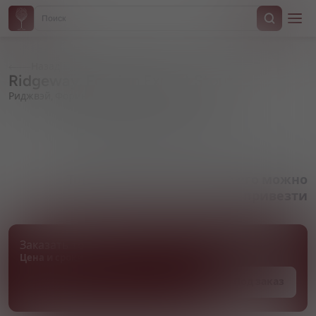
Назад
Ridgeway, Foreign Export Stout
Риджвэй, Форин Экспорт Стаут
Артикул 000205
Товара нет в наличии, но его можно
привезти
Заказать товар
Цена и сроки поставки уточняются
Под заказ