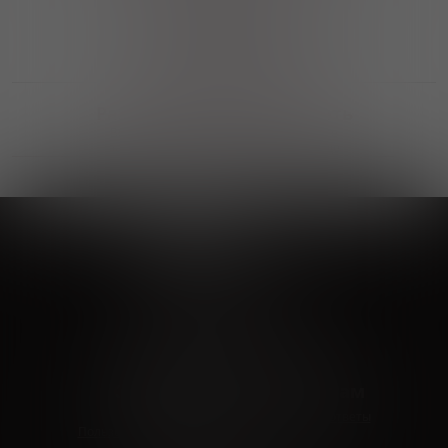
Выгодные покупки
Возможность выбора
лучшей цены и локации
Развитая партнерская сеть
Выбирайте, что нравится и получайте
заказ в удобном месте в вашем городе
Vinoteka24
Marketplace
+7 926 549 66 96
c 10:00 до 19:00
zakaz@vinoteka24.ru
О компании
Клиентам
О проекте
Вопросы и ответы
Пользовательское соглашение