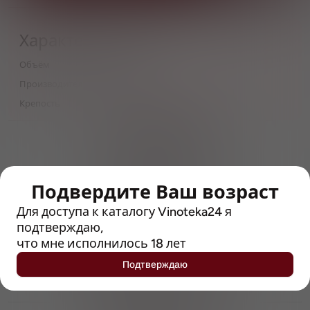
Характеристики
Объём
0,5
Производитель
ReWort
Крепость
6.9
> 212790 позиций
Широкий каталог напитков
с полным описанием
Подвердите Ваш возраст
Достоверные отзывы
Рейтинг с Vivino, чтобы
Для доступа к каталогу Vinoteka24 я
упростить выбор
подтверждаю,
что мне исполнилось 18 лет
Рекомендации винных экспертов
Подтверждаю
Возможность получить
профессиональную консультацию