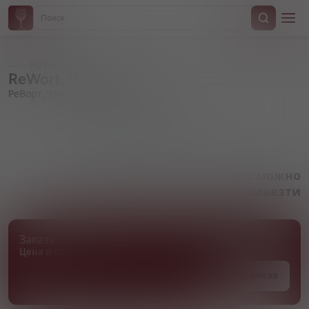
Назад
ReWort, "Nutty Nut"
РеВорт, "Натти Нат"
Артикул 000587
Товара нет в наличии, но его можно
привезти
Заказать товар
Цена и сроки поставки уточняются
Под заказ