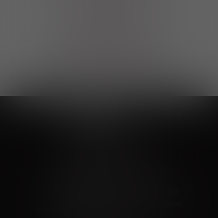
Выгодные покупки
Возможность выбора
лучшей цены и локации
Развитая партнерская сеть
Выбирайте, что нравится и получайте
заказ в удобном месте в вашем городе
Vinoteka24
Marketplace
+7 926 549 66 96
c 10:00 до 19:00
zakaz@vinoteka24.ru
О компании
Клиентам
О проекте
Вопросы и ответы
Пользовательское соглашение