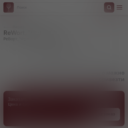
Назад
ReWort, "Fridtjof N."
РеВорт, "Фритьоф Нансэн"
Артикул 000604
Товара нет в наличии, но его можно
привезти
Заказать товар
Цена и сроки поставки уточняются
Под заказ