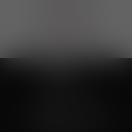
Выгодные покупки
Возможность выбора
лучшей цены и локации
Развитая партнерская сеть
Выбирайте, что нравится и получайте
заказ в удобном месте в вашем городе
Vinoteka24
Marketplace
+7 926 549 66 96
c 10:00 до 19:00
zakaz@vinoteka24.ru
О компании
Клиентам
О проекте
Вопросы и ответы
Пользовательское соглашение