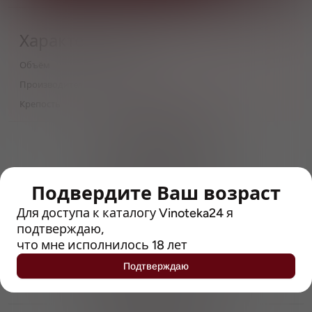
Характеристики
Объём
0,5
Производитель
ReWort
Крепость
6
> 212790 позиций
Широкий каталог напитков
с полным описанием
Подвердите Ваш возраст
Достоверные отзывы
Рейтинг с Vivino, чтобы
Для доступа к каталогу Vinoteka24 я
упростить выбор
подтверждаю,
что мне исполнилось 18 лет
Рекомендации винных экспертов
Подтверждаю
Возможность получить
профессиональную консультацию