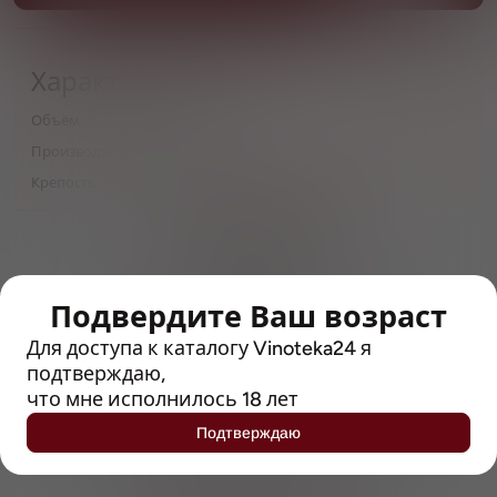
Характеристики
Объём
0,5
Производитель
Hols
Крепость
3.8
> 212790 позиций
Широкий каталог напитков
с полным описанием
Подвердите Ваш возраст
Достоверные отзывы
Для доступа к каталогу Vinoteka24 я
Рейтинг с Vivino, чтобы
упростить выбор
подтверждаю,
что мне исполнилось 18 лет
Рекомендации винных экспертов
Подтверждаю
Возможность получить
профессиональную консультацию