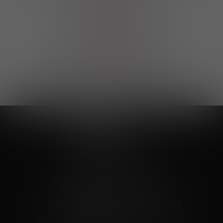
Выгодные покупки
Возможность выбора
лучшей цены и локации
Развитая партнерская сеть
Выбирайте, что нравится и получайте
заказ в удобном месте в вашем городе
Vinoteka24
Marketplace
+7 926 549 66 96
c 10:00 до 19:00
zakaz@vinoteka24.ru
О компании
Клиентам
О проекте
Вопросы и ответы
Пользовательское соглашение