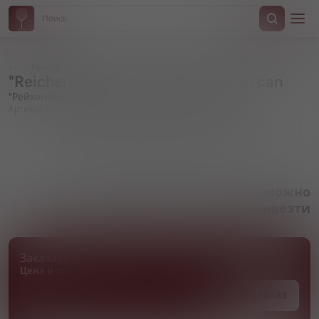
Назад
"Reichenberger" Svetle Draught, in can
"Рейхенбергер" Светлое Драфт, в жестяной банке
Артикул 000374
Товара нет в наличии, но его можно
привезти
Заказать товар
Цена и сроки поставки уточняются
Под заказ