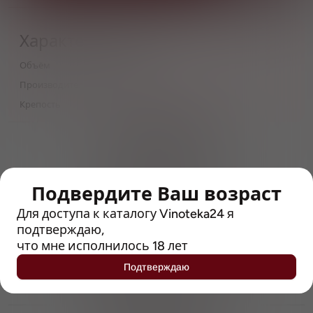
Характеристики
Объём
0,5
Производитель
K-Invest
Крепость
6
> 212790 позиций
Широкий каталог напитков
с полным описанием
Подвердите Ваш возраст
Достоверные отзывы
Рейтинг с Vivino, чтобы
Для доступа к каталогу Vinoteka24 я
упростить выбор
подтверждаю,
что мне исполнилось 18 лет
Рекомендации винных экспертов
Подтверждаю
Возможность получить
профессиональную консультацию