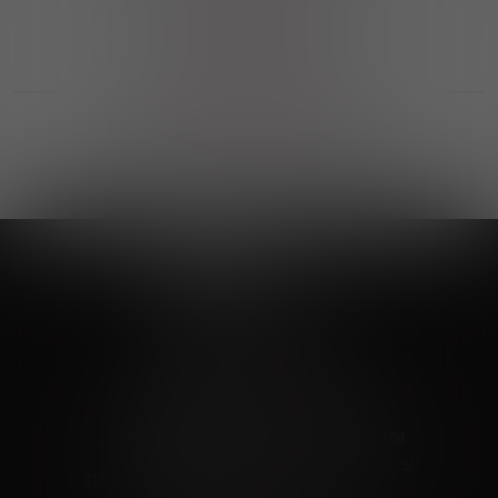
Выгодные покупки
Возможность выбора
лучшей цены и локации
Развитая партнерская сеть
Выбирайте, что нравится и получайте
заказ в удобном месте в вашем городе
Vinoteka24
Marketplace
+7 926 549 66 96
c 10:00 до 19:00
zakaz@vinoteka24.ru
О компании
Клиентам
О проекте
Вопросы и ответы
Пользовательское соглашение