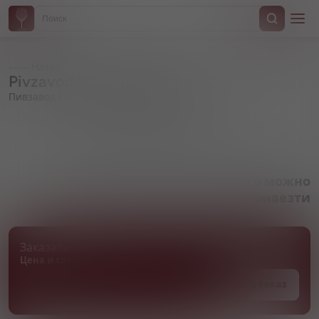
Назад
Pivzavod 77, "Single Cherry"
Пивзавод 77, "Сингл Черри"
Артикул 000546
Товара нет в наличии, но его можно
привезти
Заказать товар
Цена и сроки поставки уточняются
Под заказ