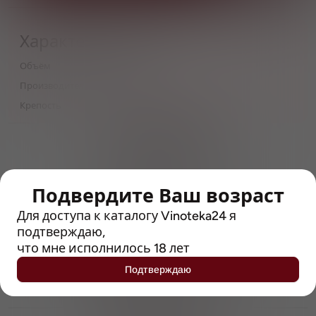
Характеристики
Объём
0,5
Производитель
K-Invest
Крепость
5.3
> 212790 позиций
Широкий каталог напитков
с полным описанием
Подвердите Ваш возраст
Достоверные отзывы
Рейтинг с Vivino, чтобы
Для доступа к каталогу Vinoteka24 я
упростить выбор
подтверждаю,
что мне исполнилось 18 лет
Рекомендации винных экспертов
Подтверждаю
Возможность получить
профессиональную консультацию