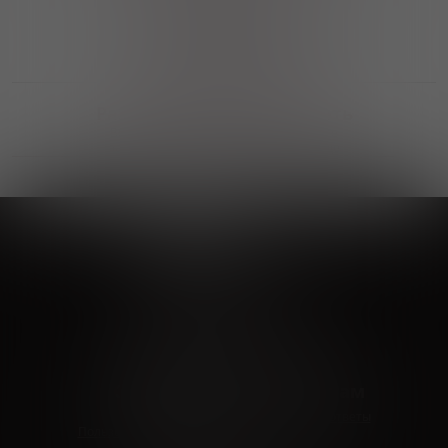
Выгодные покупки
Возможность выбора
лучшей цены и локации
Развитая партнерская сеть
Выбирайте, что нравится и получайте
заказ в удобном месте в вашем городе
Vinoteka24
Marketplace
+7 926 549 66 96
c 10:00 до 19:00
zakaz@vinoteka24.ru
О компании
Клиентам
О проекте
Вопросы и ответы
Пользовательское соглашение