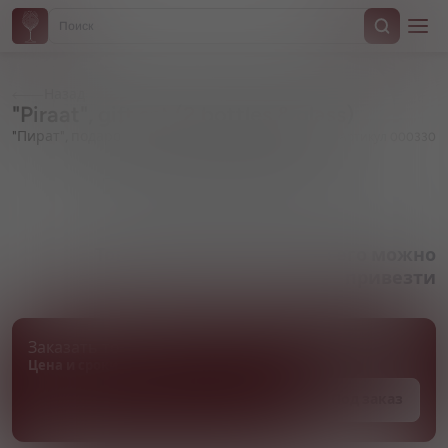
Назад
"Piraat", gift set (2 bottles & glass)
"Пират", подарочный набор (2 бутылки и бокал)
Артикул 000330
Товара нет в наличии, но его можно
привезти
Заказать товар
Цена и сроки поставки уточняются
Под заказ