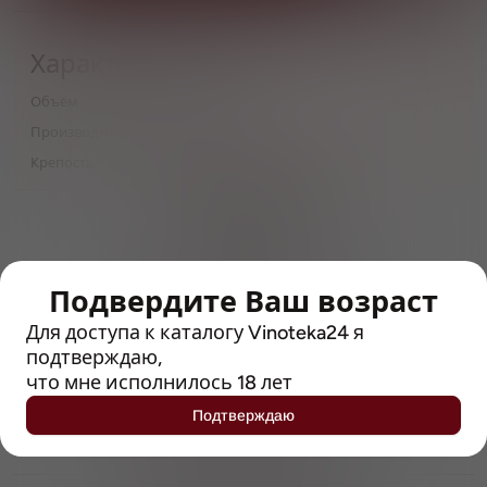
Характеристики
Объём
0,33
Производитель
Van Steenberge
Крепость
10.5
> 212790 позиций
Широкий каталог напитков
с полным описанием
Подвердите Ваш возраст
Достоверные отзывы
Рейтинг с Vivino, чтобы
Для доступа к каталогу Vinoteka24 я
упростить выбор
подтверждаю,
что мне исполнилось 18 лет
Рекомендации винных экспертов
Подтверждаю
Возможность получить
профессиональную консультацию