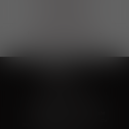
Выгодные покупки
Возможность выбора
лучшей цены и локации
Развитая партнерская сеть
Выбирайте, что нравится и получайте
заказ в удобном месте в вашем городе
Vinoteka24
Marketplace
+7 926 549 66 96
c 10:00 до 19:00
zakaz@vinoteka24.ru
О компании
Клиентам
О проекте
Вопросы и ответы
Пользовательское соглашение