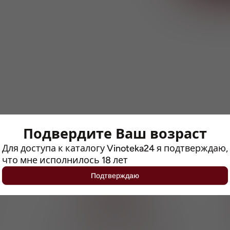
Подвердите Ваш возраст
Для доступа к каталогу Vinoteka24 я подтверждаю,
что мне исполнилось 18 лет
65
Подтверждаю
точек выдачи