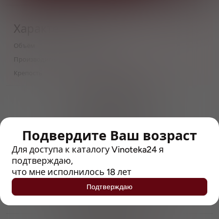
Характеристики
Объём
0,5
Производитель
Molson Coors
Крепость
8
> 212790 позиций
Широкий каталог напитков
с полным описанием
Подвердите Ваш возраст
Достоверные отзывы
Рейтинг с Vivino, чтобы
Для доступа к каталогу Vinoteka24 я
упростить выбор
подтверждаю,
что мне исполнилось 18 лет
Рекомендации винных экспертов
Подтверждаю
Возможность получить
профессиональную консультацию