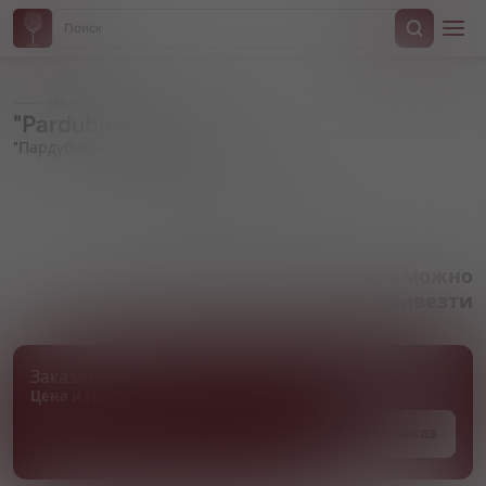
Назад
"Pardubicky" Porter
"Пардубицкий" Портер
Артикул 000148
Товара нет в наличии, но его можно
привезти
Заказать товар
Цена и сроки поставки уточняются
Под заказ