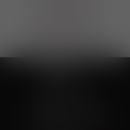
Выгодные покупки
Возможность выбора
лучшей цены и локации
Развитая партнерская сеть
Выбирайте, что нравится и получайте
заказ в удобном месте в вашем городе
Vinoteka24
Marketplace
+7 926 549 66 96
c 10:00 до 19:00
zakaz@vinoteka24.ru
О компании
Клиентам
О проекте
Вопросы и ответы
Пользовательское соглашение