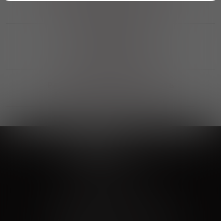
Возможность получить
профессиональную консультацию
Выгодные покупки
Возможность выбора
лучшей цены и локации
Развитая партнерская сеть
Выбирайте, что нравится и получайте
заказ в удобном месте в вашем городе
Vinoteka24
Marketplace
+7 926 549 66 96
c 10:00 до 19:00
zakaz@vinoteka24.ru