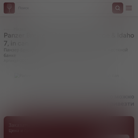
Назад
Panzer Brewery, "Aquarell" Simcoe & Idaho
7, in can
Панзер Брюэри, "Акварель" Симкое & Айдахо 7, в жестяной
банке
Артикул 000523
Товара нет в наличии, но его можно
привезти
Заказать товар
Цена и сроки поставки уточняются