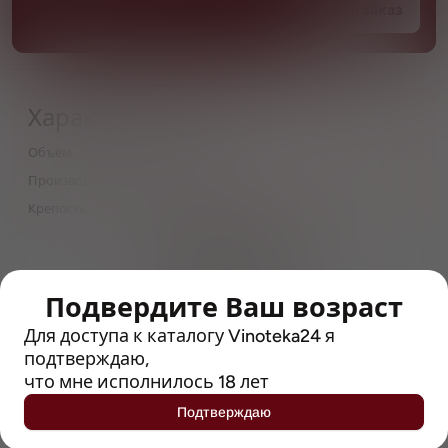
Под заказ
Характеристики
Объём
0,33
Производитель
Солар Бир
Крепость
7.2
> 212790 позиций
Широкий каталог напитков
с полным описанием
Подвердите Ваш возраст
Для доступа к каталогу Vinoteka24 я
Достоверные отзывы
подтверждаю,
Рейтинг с Vivino, чтобы
упростить выбор
что мне исполнилось 18 лет
Подтверждаю
Рекомендации винных экспертов