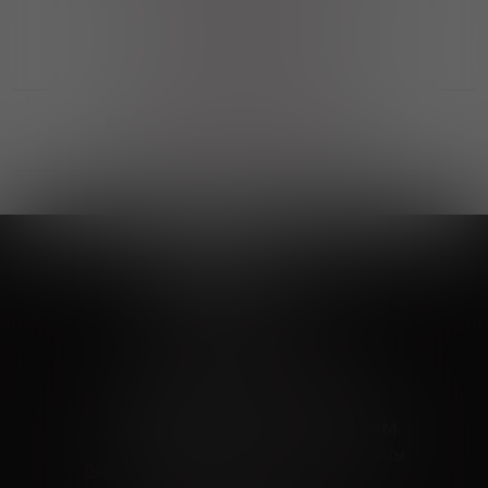
Выгодные покупки
Возможность выбора
лучшей цены и локации
Развитая партнерская сеть
Выбирайте, что нравится и получайте
заказ в удобном месте в вашем городе
Vinoteka24
Marketplace
+7 926 549 66 96
c 10:00 до 19:00
zakaz@vinoteka24.ru
О компании
Клиентам
О проекте
Вопросы и ответы
Пользовательское соглашение