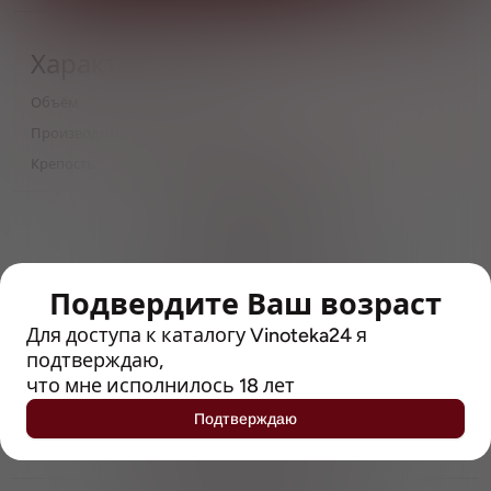
Характеристики
Объём
0,5
Производитель
Warsteiner Gruppe
Крепость
5.5
> 212790 позиций
Широкий каталог напитков
с полным описанием
Подвердите Ваш возраст
Достоверные отзывы
Рейтинг с Vivino, чтобы
Для доступа к каталогу Vinoteka24 я
упростить выбор
подтверждаю,
что мне исполнилось 18 лет
Рекомендации винных экспертов
Подтверждаю
Возможность получить
профессиональную консультацию