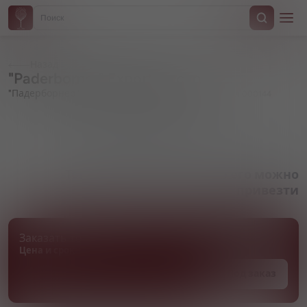
Назад
"Paderborner" Export, in can
"Падерборнер" Экспорт, в жестяной банке
Артикул 000144
Товара нет в наличии, но его можно
привезти
Заказать товар
Цена и сроки поставки уточняются
Под заказ