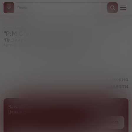
Назад
"P:M Craft" Tripel Blond, in can
"Пи:Эм Крафт" Трипель Блонд, в жестяной банке
Артикул 000173
Товара нет в наличии, но его можно
привезти
Заказать товар
Цена и сроки поставки уточняются
Под заказ