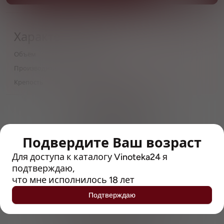
Характеристики
Объём
0,48
Производитель
Munhell
Крепость
8.4
> 212790 позиций
Широкий каталог напитков
с полным описанием
Подвердите Ваш возраст
Достоверные отзывы
Для доступа к каталогу Vinoteka24 я
Рейтинг с Vivino, чтобы
упростить выбор
подтверждаю,
что мне исполнилось 18 лет
Рекомендации винных экспертов
Подтверждаю
Возможность получить
профессиональную консультацию