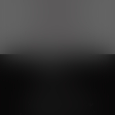
Выгодные покупки
Возможность выбора
лучшей цены и локации
Развитая партнерская сеть
Выбирайте, что нравится и получайте
заказ в удобном месте в вашем городе
Vinoteka24
Marketplace
+7 926 549 66 96
c 10:00 до 19:00
zakaz@vinoteka24.ru
О компании
Клиентам
О проекте
Вопросы и ответы
Пользовательское соглашение