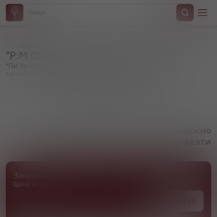
Назад
"P:M Craft" Black Milk Stout, in can
"Пи:Эм Крафт" Блэк Милк Стаут, в жестяной банке
Артикул 000156
Товара нет в наличии, но его можно
привезти
Заказать товар
Цена и сроки поставки уточняются
Под заказ