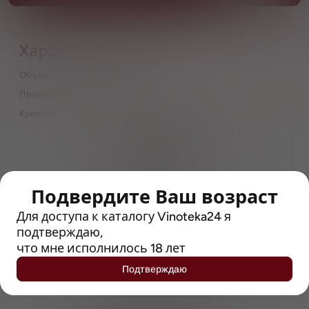
Характеристики
Объём
0,48
Производитель
Munhell
Крепость
6
> 212790 позиций
Широкий каталог напитков
с полным описанием
Подвердите Ваш возраст
Достоверные отзывы
Для доступа к каталогу Vinoteka24 я
Рейтинг с Vivino, чтобы
упростить выбор
подтверждаю,
что мне исполнилось 18 лет
Рекомендации винных экспертов
Подтверждаю
Возможность получить
профессиональную консультацию