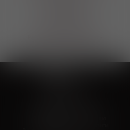
Выгодные покупки
Возможность выбора
лучшей цены и локации
Развитая партнерская сеть
Выбирайте, что нравится и получайте
заказ в удобном месте в вашем городе
Vinoteka24
Marketplace
+7 926 549 66 96
c 10:00 до 19:00
zakaz@vinoteka24.ru
О компании
Клиентам
О проекте
Вопросы и ответы
Пользовательское соглашение