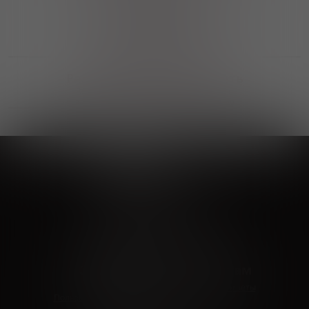
Выгодные покупки
Возможность выбора
лучшей цены и локации
Развитая партнерская сеть
Выбирайте, что нравится и получайте
заказ в удобном месте в вашем городе
Vinoteka24
Marketplace
+7 926 549 66 96
c 10:00 до 19:00
zakaz@vinoteka24.ru
О компании
Клиентам
О проекте
Вопросы и ответы
Пользовательское соглашение