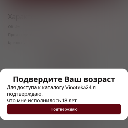
Характеристики
Объём
0,5
Производитель
Ostrovica
Крепость
4.5
> 212790 позиций
Широкий каталог напитков
с полным описанием
Подвердите Ваш возраст
Достоверные отзывы
Рейтинг с Vivino, чтобы
Для доступа к каталогу Vinoteka24 я
упростить выбор
подтверждаю,
что мне исполнилось 18 лет
Рекомендации винных экспертов
Подтверждаю
Возможность получить
профессиональную консультацию