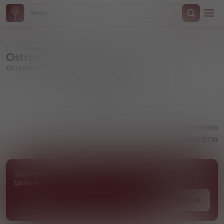
Назад
Ostrovica, "Praktika", in can
Островица, "Практика", в жестяной банке
Артикул 000514
Товара нет в наличии, но его можно
привезти
Заказать товар
Цена и сроки поставки уточняются
Под заказ