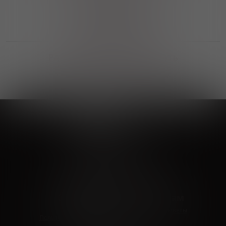
Выгодные покупки
Возможность выбора
лучшей цены и локации
Развитая партнерская сеть
Выбирайте, что нравится и получайте
заказ в удобном месте в вашем городе
Vinoteka24
Marketplace
+7 926 549 66 96
c 10:00 до 19:00
zakaz@vinoteka24.ru
О компании
Клиентам
О проекте
Вопросы и ответы
Пользовательское соглашение