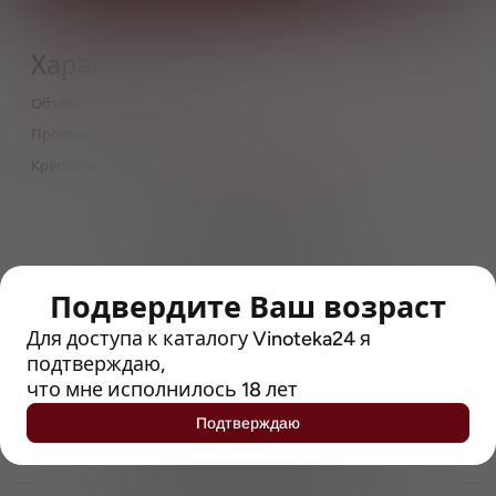
Характеристики
Объём
0,45
Производитель
Очаково ГК
Крепость
4.7
> 212790 позиций
Широкий каталог напитков
с полным описанием
Подвердите Ваш возраст
Достоверные отзывы
Рейтинг с Vivino, чтобы
Для доступа к каталогу Vinoteka24 я
упростить выбор
подтверждаю,
что мне исполнилось 18 лет
Рекомендации винных экспертов
Подтверждаю
Возможность получить
профессиональную консультацию