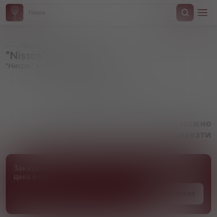
Назад
"Nissos" Apocalypse
"Ниссос" Апокалипси
Артикул 000842
Товара нет в наличии, но его можно
привезти
Заказать товар
Цена и сроки поставки уточняются
Под заказ