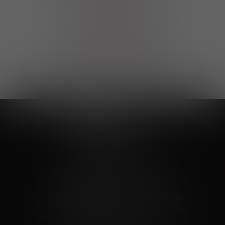
Выгодные покупки
Возможность выбора
лучшей цены и локации
Развитая партнерская сеть
Выбирайте, что нравится и получайте
заказ в удобном месте в вашем городе
Vinoteka24
Marketplace
+7 926 549 66 96
c 10:00 до 19:00
zakaz@vinoteka24.ru
О компании
Клиентам
О проекте
Вопросы и ответы
Пользовательское соглашение