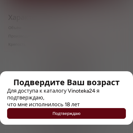
Характеристики
Объём
0,33
Производитель
Cyclades
Крепость
6.5
> 212790 позиций
Широкий каталог напитков
с полным описанием
Подвердите Ваш возраст
Достоверные отзывы
Рейтинг с Vivino, чтобы
Для доступа к каталогу Vinoteka24 я
упростить выбор
подтверждаю,
что мне исполнилось 18 лет
Рекомендации винных экспертов
Подтверждаю
Возможность получить
профессиональную консультацию