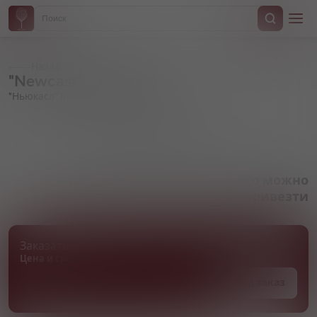
Назад
"Newcastle" Brown Ale
"Ньюкасл" Браун Эль
Артикул 000454
Товара нет в наличии, но его можно
привезти
Заказать товар
Цена и сроки поставки уточняются
Под заказ