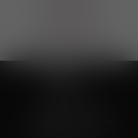
Выгодные покупки
Возможность выбора
лучшей цены и локации
Развитая партнерская сеть
Выбирайте, что нравится и получайте
заказ в удобном месте в вашем городе
Vinoteka24
Marketplace
+7 926 549 66 96
c 10:00 до 19:00
zakaz@vinoteka24.ru
О компании
Клиентам
О проекте
Вопросы и ответы
Пользовательское соглашение