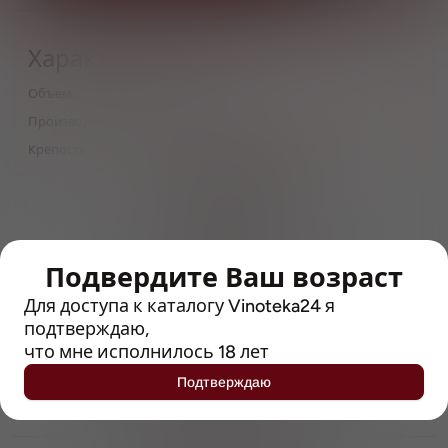
Характеристики
Объём
0,33
Производитель
Heineken International
Крепость
4.7
> 212790 позиций
Широкий каталог напитков
с полным описанием
Подвердите Ваш возраст
Достоверные отзывы
Рейтинг с Vivino, чтобы
Для доступа к каталогу Vinoteka24 я
упростить выбор
подтверждаю,
что мне исполнилось 18 лет
Рекомендации винных экспертов
Подтверждаю
Возможность получить
профессиональную консультацию