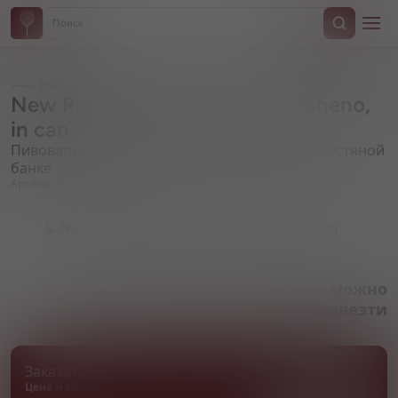
Назад
New Riga's Brewery, "Varka" Psheno,
in can
Пивоварня Новорижская, "Варка" Пшено, в жестяной
банке
Артикул 000242
Товара нет в наличии, но его можно
привезти
Заказать товар
Цена и сроки поставки уточняются