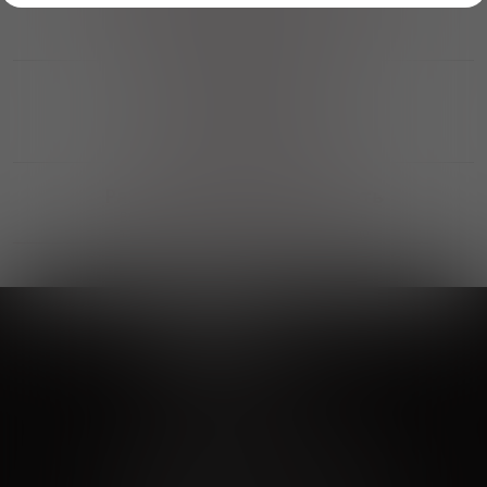
Возможность получить
профессиональную консультацию
Выгодные покупки
Возможность выбора
лучшей цены и локации
Развитая партнерская сеть
Выбирайте, что нравится и получайте
заказ в удобном месте в вашем городе
Vinoteka24
Marketplace
+7 926 549 66 96
c 10:00 до 19:00
zakaz@vinoteka24.ru