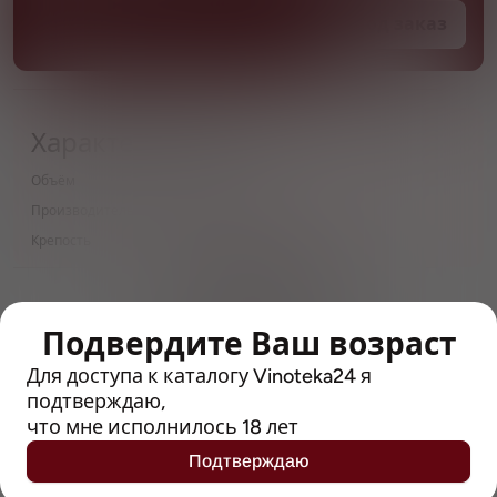
Под заказ
Характеристики
Объём
0.45 л
Производитель
New Riga's Brewery
Крепость
4
> 212790 позиций
Широкий каталог напитков
с полным описанием
Подвердите Ваш возраст
Для доступа к каталогу Vinoteka24 я
Достоверные отзывы
подтверждаю,
Рейтинг с Vivino, чтобы
что мне исполнилось 18 лет
упростить выбор
Подтверждаю
Рекомендации винных экспертов