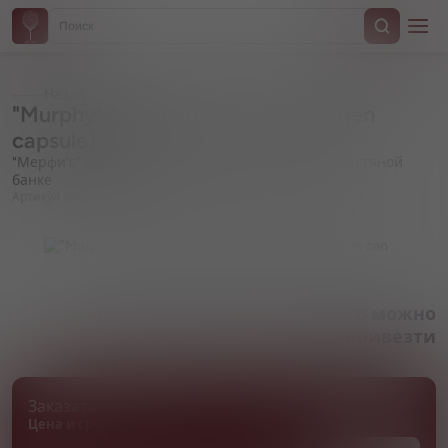
Назад
"Murphy's" Irish Stout (with nitrogen
capsule), in can
"Мерфи'с" Айриш Стаут (с азотной капсулой), в жестяной
банке
Артикул 000021
Товара нет в наличии, но его можно
привезти
Заказать товар
Цена и сроки поставки уточняются