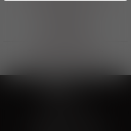
Возможность получить
профессиональную консультацию
Выгодные покупки
Возможность выбора
лучшей цены и локации
Развитая партнерская сеть
Выбирайте, что нравится и получайте
заказ в удобном месте в вашем городе
Vinoteka24
Marketplace
+7 926 549 66 96
c 10:00 до 19:00
zakaz@vinoteka24.ru