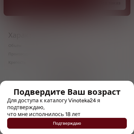
Под заказ
Характеристики
Объём
0,5
Производитель
Heineken International
Крепость
4
> 212790 позиций
Широкий каталог напитков
с полным описанием
Подвердите Ваш возраст
Для доступа к каталогу Vinoteka24 я
Достоверные отзывы
подтверждаю,
Рейтинг с Vivino, чтобы
упростить выбор
что мне исполнилось 18 лет
Подтверждаю
Рекомендации винных экспертов