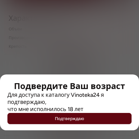
Характеристики
Объём
0,5
Производитель
Scheuerer Brauerei
Крепость
5.4
> 212790 позиций
Широкий каталог напитков
с полным описанием
Подвердите Ваш возраст
Достоверные отзывы
Рейтинг с Vivino, чтобы
Для доступа к каталогу Vinoteka24 я
упростить выбор
подтверждаю,
что мне исполнилось 18 лет
Рекомендации винных экспертов
Подтверждаю
Возможность получить
профессиональную консультацию