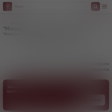
Назад
"Moosbacher" Meine Sommerliebe
"Моосбахер" Майне Зоммерлибе
Артикул 000877
Товара нет в наличии, но его можно
привезти
Заказать товар
Цена и сроки поставки уточняются
Под заказ